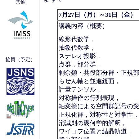
共催
7月27日（月）～31日（金）
講義内容（概要）
線形代数学，
抽象代数学，
ステレオ投影，
協賛（予定）
点群，部分群，
剰余類・共役部分群・正規
らせん軸と並進鏡面，
計量テンソル，
対称操作の行列表現，
軸変換による空間群記号の
正規化群，対称性と対掌性
消滅則の幾何学的解釈，
ワイコフ位置と結晶軌道，