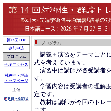
第14回TOP
プログラム
参加申込
講義＋演習をテーマごとに
プログラム
式を考えています。
会場アクセス
演習中は講師が各受講者を
対称性・群論
す。
トップページ
学習内容は受講者の理解度
主催
定です。
教材は講師が今回のトレー
ます。