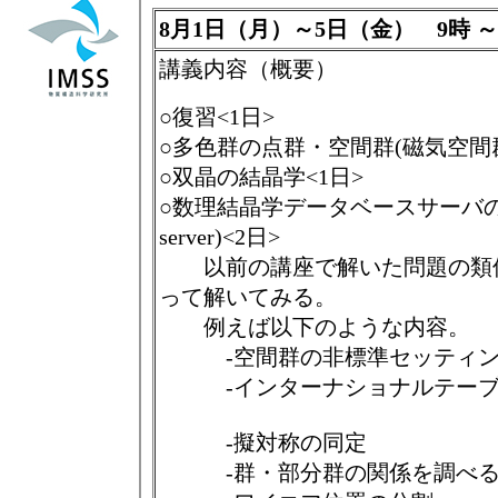
8月1日（月）～5日（金） 9時 
講義内容（概要）
○復習<1日>
○多色群の点群・空間群(磁気空間群
○双晶の結晶学<1日>
○数理結晶学データベースサーバの使い
server)<2日>
以前の講座で解いた問題の類
って解いてみる。
例えば以下のような内
-空間群の非標準セッティ
-インターナショナルテーブ
-擬対称の同定
-群・部分群の関係を