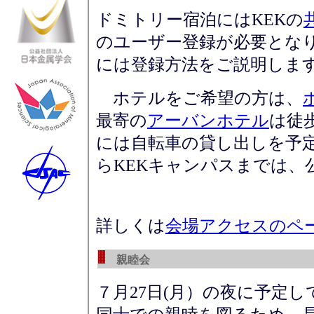
ドミトリー宿泊にはKEKの
のユーザー登録が必要とな
には登録方法をご説明しま
ホテルをご希望の方は、
最寄の
アーバンホテル
は徒
には自転車の貸し出しを予
らKEKキャンパスまでは、
詳しくは
会場アクセスのペ
親睦会
７月27日(月）の夜に予定し