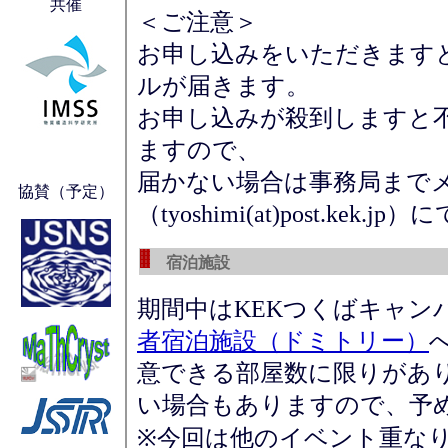
共催
＜ご注意＞
お申し込みをいただきます
ルが届きます。
お申し込みが殺到しますと
ますので、
届かない場合は事務局まで
協賛（予定）
（tyoshimi(at)post.ke
宿泊施設
期間中はKEKつくばキャン
者宿泊施設（ドミトリー）
意できる部屋数に限りがあ
い場合もありますので、予
※今回は他のイベント重なり