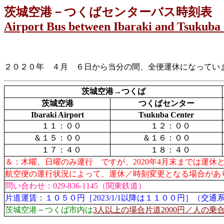
茨城空港－つくばセンターバス時刻表
Airport Bus between Ibaraki and Tsukuba
２０２０年 ４月 ６日から当分の間、全便運休になってい
茨城空港→つくば
茨城空港
つくばセンター
Ibaraki Airport
Tsukuba Center
１１：００
１２：００
＆１５：００
＆１６：００
１７：４０
１８：４０
＆：木曜、日曜のみ運行 ですが、2020年4月末までは運休
航空便の運行状況によって、運休／時刻変更となる場合があ
問い合わせ：029-836-1145（関東鉄道）
片道運賃：１０５０円［2023/1/1以降は１１００円］（交通系
茨城空港～つくば市内は
3人以上の場合片道2000円／人の乗